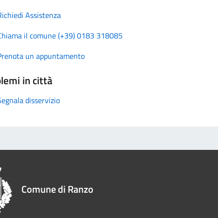
Richiedi Assistenza
Chiama il comune (+39) 0183 318085
Prenota un appuntamento
lemi in città
Segnala disservizio
Comune di Ranzo