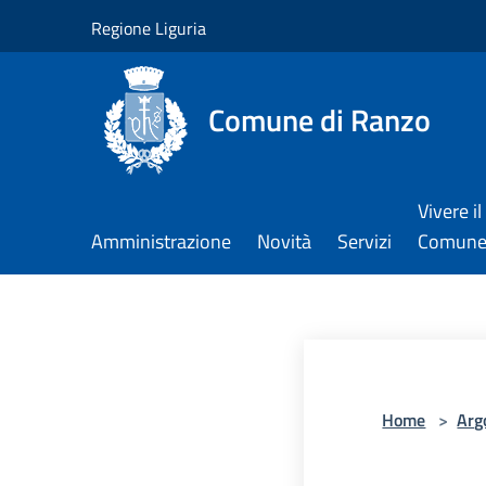
Salta al contenuto principale
Regione Liguria
Comune di Ranzo
Vivere il
Amministrazione
Novità
Servizi
Comun
Home
>
Arg