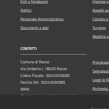
Enti e fondazioni
Imprese 
Politici
Appalti pu
Personale Amministrativo
Catasto e
Documenti e dati
Turismo
Mobilità e
CONTATTI
Comune di Ranzo
Prenotaz
Via Umberto I, 18020 Ranzo
Segnalazi
Codice Fiscale: 00245030085
Leggi le 
Partita IVA: 00245030085
Richiesta
IBAN:
IT28Y0342549030000120813022
PEC: comuneranzo@legalmail.it