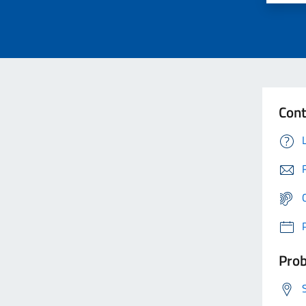
Cont
Prob