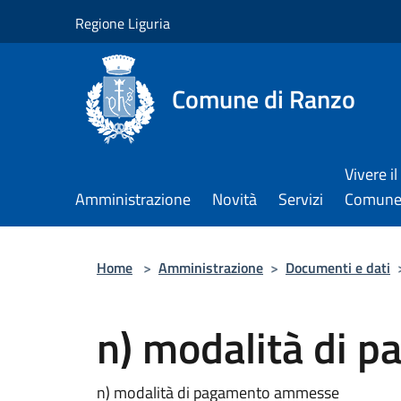
Salta al contenuto principale
Regione Liguria
Comune di Ranzo
Vivere il
Amministrazione
Novità
Servizi
Comun
Home
>
Amministrazione
>
Documenti e dati
n) modalità di
n) modalità di pagamento ammesse