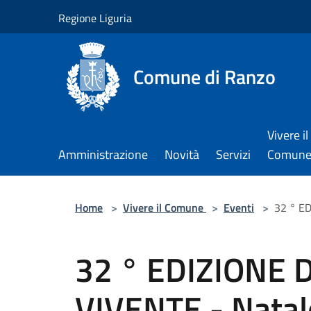
Salta al contenuto principale
Regione Liguria
Comune di Ranzo
Vivere il
Amministrazione
Novità
Servizi
Comun
Home
>
Vivere il Comune
>
Eventi
>
32 ° E
32 ° EDIZIONE 
VIVENTE - Nata