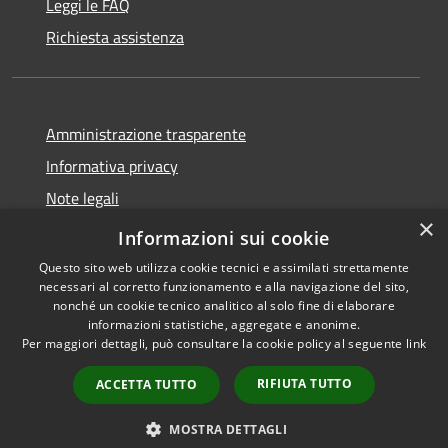
Leggi le FAQ
Richiesta assistenza
Amministrazione trasparente
Informativa privacy
Note legali
×
Dichiarazione di accessibilità
Informazioni sui cookie
Questo sito web utilizza cookie tecnici e assimilati strettamente
necessari al corretto funzionamento e alla navigazione del sito,
nonché un cookie tecnico analitico al solo fine di elaborare
informazioni statistiche, aggregate e anonime.
RSS
Copyright © 2026 • Comune di
Per maggiori dettagli, può consultare la cookie policy al seguente
link
Accessibilità
Ranzo • Powered by
Privacy
Municipium
Accesso
•
RIFIUTA TUTTO
ACCETTA TUTTO
Cookie
redazione
Mappa del sito
MOSTRA DETTAGLI