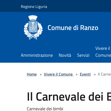
Salta al contenuto principale
Regione Liguria
Comune di Ranzo
Vivere il
Amministrazione
Novità
Servizi
Comun
Home
>
Vivere il Comune
>
Eventi
>
Il Carn
Il Carnevale dei
Carnevale dei bimbi