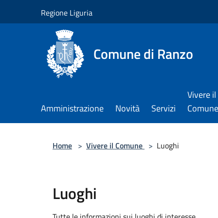
Salta al contenuto principale
Regione Liguria
Comune di Ranzo
Vivere il
Amministrazione
Novità
Servizi
Comun
Home
>
Vivere il Comune
>
Luoghi
Luoghi
Tutte le informazioni sui luoghi di interesse