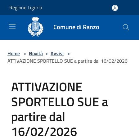
Salta al contenuto principale
Regione Liguria
Comune di Ranzo
Home
>
Novità
>
Avvisi
>
ATTIVAZIONE SPORTELLO SUE a partire dal 16/02/2026
ATTIVAZIONE
SPORTELLO SUE a
partire dal
16/02/2026