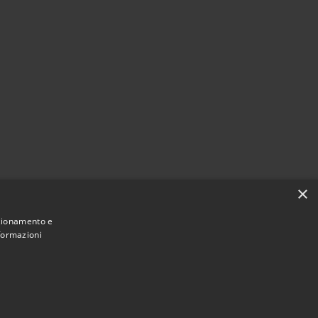
×
nzionamento e
nformazioni