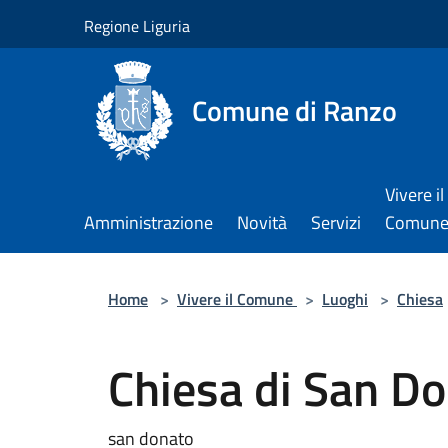
Salta al contenuto principale
Regione Liguria
Comune di Ranzo
Vivere il
Amministrazione
Novità
Servizi
Comun
Home
>
Vivere il Comune
>
Luoghi
>
Chiesa
Chiesa di San D
san donato