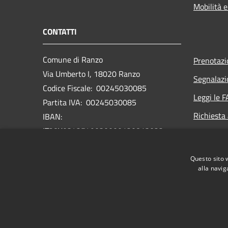
Mobilità e
CONTATTI
Comune di Ranzo
Prenotaz
Via Umberto I, 18020 Ranzo
Segnalazi
Codice Fiscale: 00245030085
Leggi le 
Partita IVA: 00245030085
Richiesta
IBAN:
IT28Y0342549030000120813022
PEC: comuneranzo@legalmail.it
Questo sito 
Centralino Unico: 0183 318085
alla navig