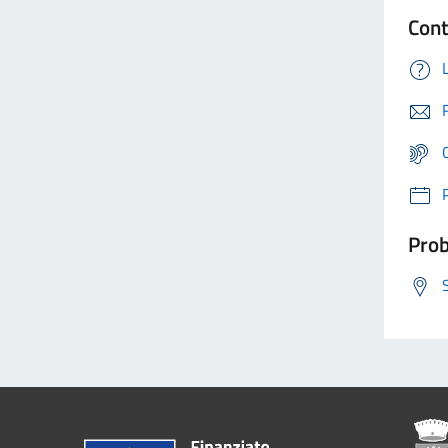
Cont
Prob