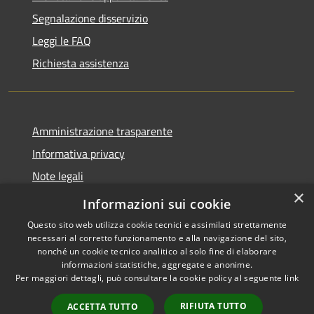
Segnalazione disservizio
Leggi le FAQ
Richiesta assistenza
Amministrazione trasparente
Informativa privacy
Note legali
×
Dichiarazione di accessibilità
Informazioni sui cookie
Questo sito web utilizza cookie tecnici e assimilati strettamente
necessari al corretto funzionamento e alla navigazione del sito,
nonché un cookie tecnico analitico al solo fine di elaborare
informazioni statistiche, aggregate e anonime.
RSS
Copyright © 2026 • Comune di
Per maggiori dettagli, può consultare la cookie policy al seguente
link
Accessibilità
Ranzo • Powered by
Privacy
Municipium
Accesso
•
RIFIUTA TUTTO
ACCETTA TUTTO