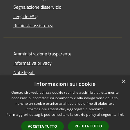
Segnalazione disservizio
Leggi le FAQ
Richiesta assistenza
Amministrazione trasparente
Informativa privacy
Note legali
×
Dichiarazione di accessibilità
Informazioni sui cookie
Questo sito web utilizza cookie tecnici e assimilati strettamente
necessari al corretto funzionamento e alla navigazione del sito,
nonché un cookie tecnico analitico al solo fine di elaborare
informazioni statistiche, aggregate e anonime.
RSS
Copyright © 2026 • Comune di
Per maggiori dettagli, può consultare la cookie policy al seguente
link
Accessibilità
Ranzo • Powered by
Privacy
Municipium
Accesso
•
RIFIUTA TUTTO
ACCETTA TUTTO